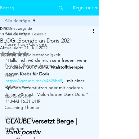
Registrieren
Beitrag
Alle Beiträge
DIRK@neuwege.de
Alle Beiträge
10. Mai 2021
3 Min. Lesezeit
BLOG: Spende an Doris 2021
Kurze Tips - Quickie´s
Aktualisiert:
21. Juli 2022
Mit NaN von 5 Sternen bewertet.
Office und Selbstständigkeit
"Hallo,  ich würde mich sehr freuen, wenn 
Podcast Blogs und mehr
du dieses GoFundMe, 
Vitalstofftherapie 
gegen Krebs für Doris 
Links
https://gofund.me/b4525ba9
,   mit einer 
Datenschutz
Spende unterstützen oder mit anderen 
teilen würdest.  Vielen lieben Dank Doris " - 
Nachdenklich
11.MAI 16:31 UHR
Coaching Themen
Unterstützung
GLAUBE versetzt Berge | 
Freilernen
think positiv