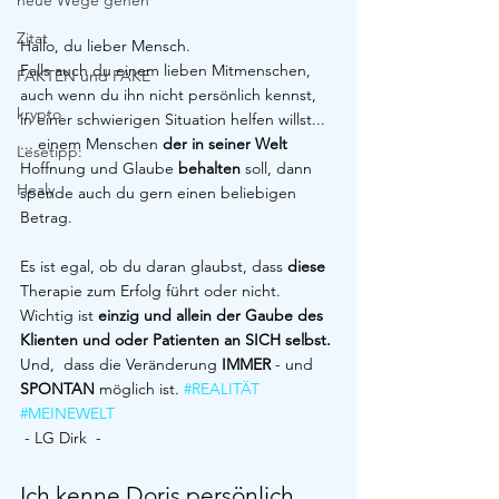
neue Wege gehen
Zitat
Hallo, du lieber Mensch.
Falls auch du einem lieben Mitmenschen, 
FAKTEN und FAKE
auch wenn du ihn nicht persönlich kennst,  
krypto
in einer schwierigen Situation helfen willst...
... einem Menschen 
der in seiner Welt
Lesetipp:
Hoffnung und Glaube 
behalten
 soll, dann 
Healy
spende auch du gern einen beliebigen 
Betrag.
Es ist egal, ob du daran glaubst, dass 
diese
Therapie zum Erfolg führt oder nicht. 
Wichtig ist 
einzig und allein der Gaube des 
Klienten und oder Patienten an SICH selbst. 
Und,  dass die Veränderung 
IMMER
 - und 
SPONTAN
 möglich ist. 
#REALITÄT
#MEINEWELT
 - LG Dirk  -
Ich kenne Doris persönlich. 