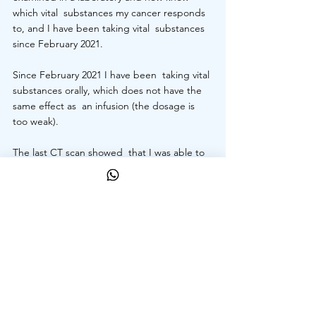
which vital  substances my cancer responds 
to, and I have been taking vital  substances 
since February 2021.
Since February 2021 I have been  taking vital 
substances orally, which does not have the 
same effect as  an infusion (the dosage is 
too weak).
The last CT scan showed  that I was able to 
stop the cancer growth. The more hope I 
have that the  high-dose vital substance 
infusions will bring even better results.
The therapy costs me CHF 19780.00 which I 
cannot afford without your help (the health 
insurance does not cover the costs!!!).
For  this reason, I ask for your help for 
donations so that I can get  healthy again 