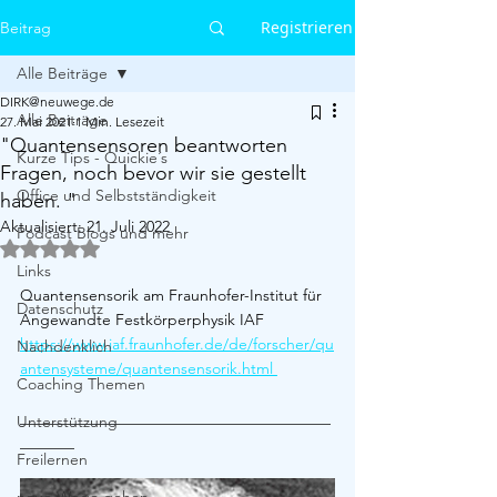
Registrieren
Beitrag
Alle Beiträge
DIRK@neuwege.de
Alle Beiträge
27. Mai 2021
1 Min. Lesezeit
"Quantensensoren beantworten
Kurze Tips - Quickie´s
Fragen, noch bevor wir sie gestellt
Office und Selbstständigkeit
haben. "
Aktualisiert:
21. Juli 2022
Podcast Blogs und mehr
Mit NaN von 5 Sternen bewertet.
Links
Quantensensorik am Fraunhofer-Institut für 
Datenschutz
Angewandte Festkörperphysik IAF 
https://www.iaf.fraunhofer.de/de/forscher/qu
Nachdenklich
antensysteme/quantensensorik.html 
Coaching Themen
________________________________________
Unterstützung
_______
Freilernen