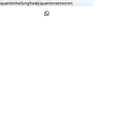
quantenheilung
healy
quantensensoren
quantenphysik
neue Wege gehen
FAKTEN und FAKE
Healy
Alle ansehen
Aktuelle Beiträge