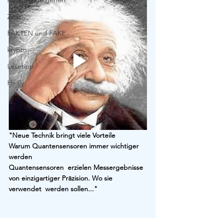
neue Wege gehen
Zitat
FAKTEN und FAKE
krypto
Lesetipp:
Healy
"Neue Technik bringt viele Vorteile
Warum Quantensensoren immer wichtiger 
werden
Quantensensoren  erzielen Messergebnisse 
von einzigartiger Präzision. Wo sie 
verwendet  werden sollen..."