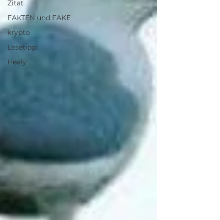
Zitat
FAKTEN und FAKE
krypto
Lesetipp:
Healy