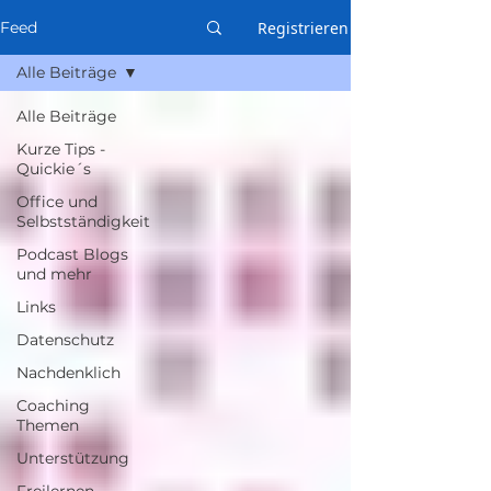
Registrieren
Feed
Alle Beiträge
Alle Beiträge
Kurze Tips -
Quickie´s
Office und
Selbstständigkeit
Podcast Blogs
und mehr
Links
Datenschutz
Nachdenklich
Coaching
Themen
Unterstützung