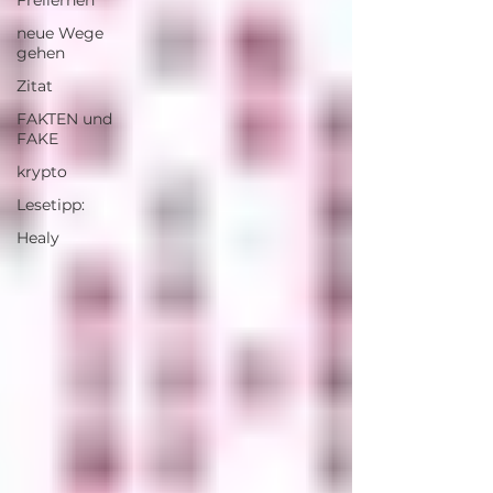
Freilernen
neue Wege
gehen
Zitat
FAKTEN und
FAKE
krypto
Lesetipp:
Healy