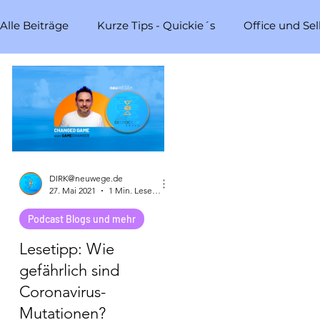
Alle Beiträge
Kurze Tips - Quickie´s
Office und Sel
Nachdenklich
Coaching Themen
Unterstütz
krypto
Lesetipp:
Healy
DIRK@neuwege.de
27. Mai 2021
1 Min. Lesezeit
Podcast Blogs und mehr
Lesetipp: Wie
gefährlich sind
Coronavirus-
Mutationen?