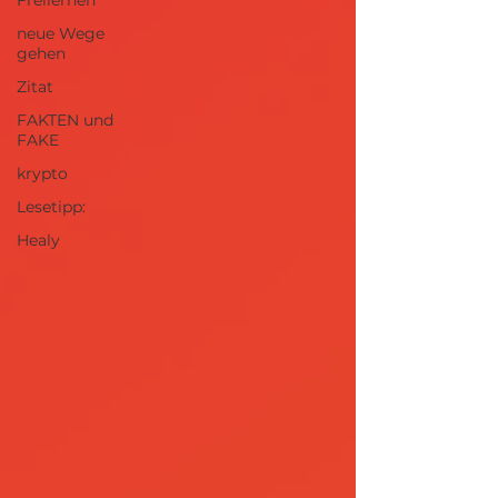
Freilernen
neue Wege
gehen
Zitat
FAKTEN und
FAKE
krypto
Lesetipp:
Healy