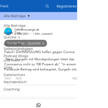
Registrieren
Feed
Alle Beiträge
Alle Beiträge
DIRK@neuwege.de
Kurze Tips -
6. Mai 2021
1 Min. Lesezeit
Quickie´s
Kurze Tips - Quickie´s
Office und
Selbstständigkeit
Falsch! ZAHNSPÜLUNG helfen gegen Corona
Podcast Blogs
"Nein, Gurgeln mit Mundspülungen tötet das
und mehr
Coronavirus nicht zu 100 Prozent ab" "In einem
Links
Facebook-Beitrag wird behauptet, Gurgeln mit...
Datenschutz
Nachdenklich
Coaching
Themen
Unterstützung