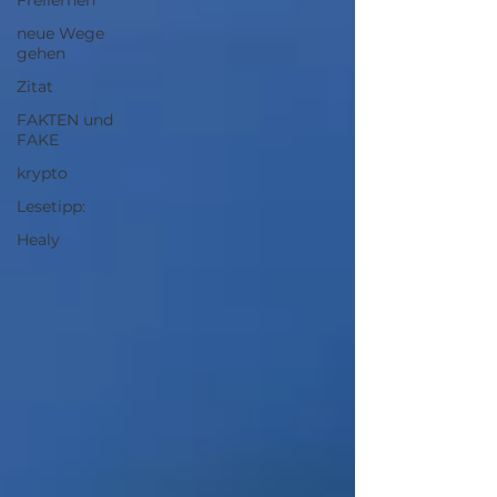
Freilernen
neue Wege
gehen
Zitat
FAKTEN und
FAKE
krypto
Lesetipp:
Healy