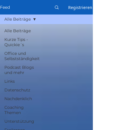
Registrieren
Feed
Alle Beiträge
Alle Beiträge
Kurze Tips -
Quickie´s
Office und
Selbstständigkeit
Podcast Blogs
und mehr
Links
Datenschutz
Nachdenklich
Coaching
Themen
Unterstützung