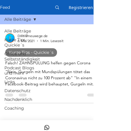
Registrieren
Feed
Alle Beiträge
Alle Beiträge
DIRK@neuwege.de
Kurze Tips -
6. Mai 2021
1 Min. Lesezeit
Quickie´s
Kurze Tips - Quickie´s
Office und
Selbstständigkeit
Falsch! ZAHNSPÜLUNG helfen gegen Corona
Podcast Blogs
"Nein, Gurgeln mit Mundspülungen tötet das
und mehr
Coronavirus nicht zu 100 Prozent ab" "In einem
Links
Facebook-Beitrag wird behauptet, Gurgeln mit...
Datenschutz
Nachdenklich
Coaching
Themen
Unterstützung