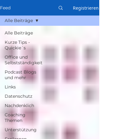
Registrieren
Feed
Alle Beiträge
Alle Beiträge
Kurze Tips -
Quickie´s
Office und
Selbstständigkeit
Podcast Blogs
und mehr
Links
Datenschutz
Nachdenklich
Coaching
Themen
Unterstützung