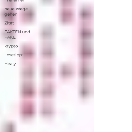
Freilernen
neue Wege
gehen
Zitat
FAKTEN und
FAKE
krypto
Lesetipp:
Healy