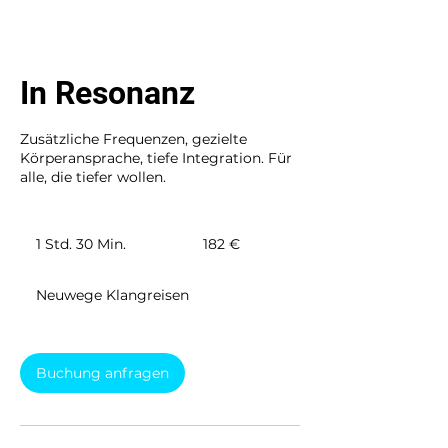
In Resonanz
Zusätzliche Frequenzen, gezielte
Körperansprache, tiefe Integration. Für
alle, die tiefer wollen.
182
Euro
1 Std. 30 Min.
1
182 €
S
t
Neuwege Klangreisen
d
3
0
M
Buchung anfragen
i
n
.