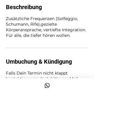
Beschreibung
Zusätzliche Frequenzen (Solfeggio,
Schumann, Rife),gezielte
Körperansprache, vertiefte Integration.
Für alle, die tiefer hören wollen.
Umbuchung & Kündigung
Falls Dein Termin nicht klappt
kontaktiere uns doch bitte per Mail
oder Telefon
wenn möglich min. 24 Std. vorher.
Kontaktangaben